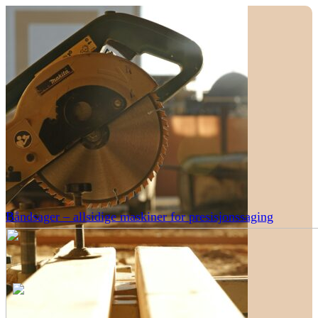
Båndsager – allsidige maskiner for presisjonssaging