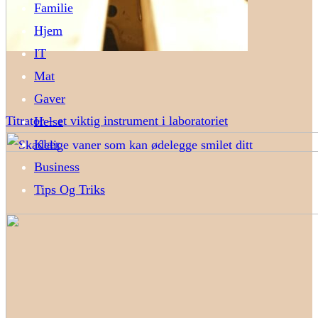
Familie
Hjem
IT
Mat
Gaver
Titrator – et viktig instrument i laboratoriet
Helse
Klær
Business
Tips Og Triks