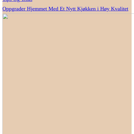
Oppgrader Hjemmet Med Et Nytt Kjøkken i Høy Kvalitet