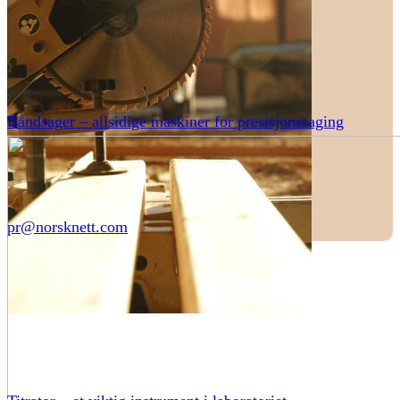
Båndsager – allsidige maskiner for presisjonssaging
pr@norsknett.com