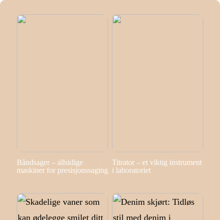
Båndsager – allsidige
Titrator – et viktig instrument
maskiner for presisjonssaging
i laboratoriet