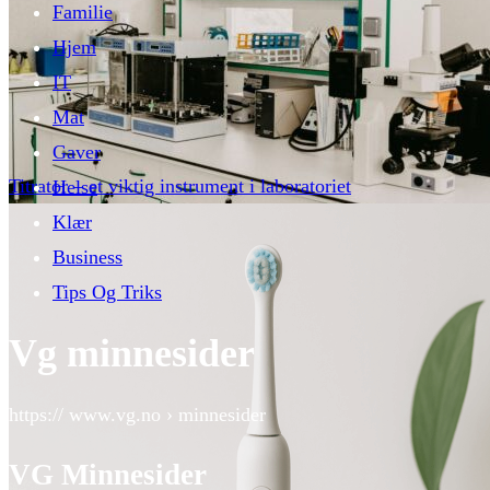
Familie
Hjem
IT
Mat
Gaver
Titrator – et viktig instrument i laboratoriet
Helse
Klær
Business
Tips Og Triks
Vg minnesider
https:// www.vg.no › minnesider
VG Minnesider