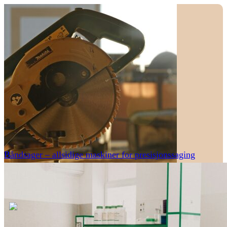
Båndsager – allsidige maskiner for presisjonssaging