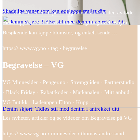
Skadelige vaner som kan ødelegge smilet ditt
VG Minnesider er en personlig minneside for den avdøde.
Siden opprettes i samarbeid med valgt begravelsesbyrå.
Besøkende kan kjøpe blomster, og enkelt sende …
https:// www.vg.no › tag › begravelse
Begravelse – VG
VG Minnesider · Penger.no · Strømguiden · Partnerstudio
· Black Friday · Rabattkoder · Matkanalen · Mitt anbud ·
VG Butikk · Ladeappen Elton · Kupp …
Denim skjørt: Tidløs stil med denim i antrekket ditt
Les nyheter, artikler og se videoer om Begravelse på VG
https:// www.vg.no › minnesider › thomas-andre-sund