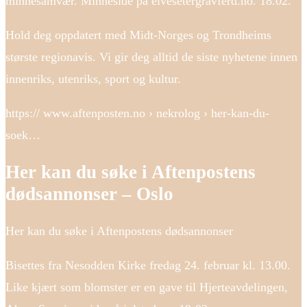
minnesamvær. Minneside på elvesetergravferd.no. 18.02.
Hold deg oppdatert med Midt-Norges og Trondheims
største regionavis. Vi gir deg alltid de siste nyhetene innen
innenriks, utenriks, sport og kultur.
https:// www.aftenposten.no › nekrolog › her-kan-du-
soek…
Her kan du søke i Aftenpostens
dødsannonser – Oslo
Her kan du søke i Aftenpostens dødsannonser
Bisettes fra Nesodden Kirke fredag 24. februar kl. 13.00.
Like kjært som blomster er en gave til Hjerteavdelingen,