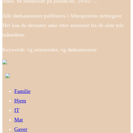
Ahus. Se minneside på jolstad.no. 19-02- …
Alle dødsannonser publiseres i Aftenpostens nettutgave.
Her kan du dessuten søke etter annonser fra de siste tolv
månedene.
Keywords: vg minnesider, vg dødsannonser
Familie
Hjem
IT
Mat
Gaver