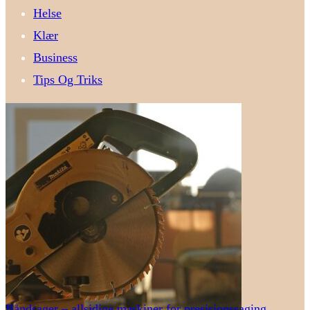
Helse
Klær
Business
Tips Og Triks
Båndsager – allsidige maskiner for presisjonssaging