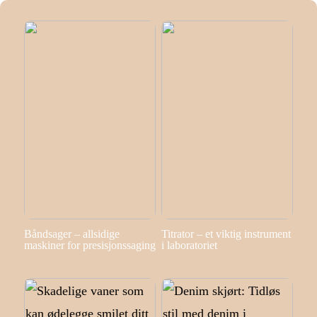
Båndsager – allsidige
Titrator – et viktig instrument
maskiner for presisjonssaging
i laboratoriet