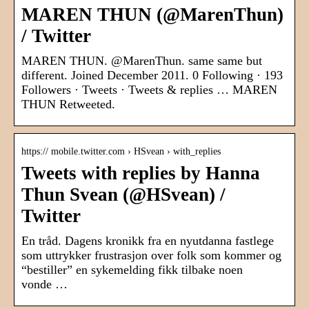
MAREN THUN (@MarenThun)
/ Twitter
MAREN THUN. @MarenThun. same same but
different. Joined December 2011. 0 Following · 193
Followers · Tweets · Tweets & replies … MAREN
THUN Retweeted.
https:// mobile.twitter.com › HSvean › with_replies
Tweets with replies by Hanna
Thun Svean (@HSvean) /
Twitter
En tråd. Dagens kronikk fra en nyutdanna fastlege
som uttrykker frustrasjon over folk som kommer og
“bestiller” en sykemelding fikk tilbake noen
vonde …