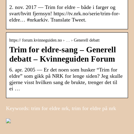
2. nov. 2017 — Trim for eldre – både i farger og
svart/hvitt fjernsyn! https://tv.nrk.no/serie/trim-for-
eldre… #nrkarkiv. Translate Tweet.
https:// forum.kvinneguiden.no › … › Generell debatt
Trim for eldre-sang – Generell
debatt – Kvinneguiden Forum
6. apr. 2005 — Er det noen som husker “Trim for
eldre” som gikk på NRK for lenge siden? Jeg skulle
gjerne visst hvilken sang de brukte, trenger det til
ei …
Keywords: trim for eldre nrk, trim for eldre på nrk