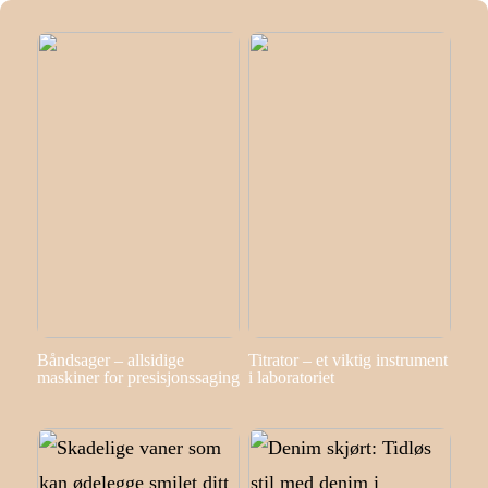
Båndsager – allsidige
Titrator – et viktig instrument
maskiner for presisjonssaging
i laboratoriet