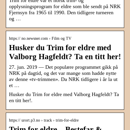
Trim for eldre var et norsk trim- og
opplysningsprogram for eldre som ble sendt på NRK
Fjernsyn fra 1965 til 1990. Den tidligere turneren
og …
https:// no.newsner.com › Film og TV
Husker du Trim for eldre med
Valborg Hagfeldt? Ta en titt her!
27. jun. 2019 — Det populære programmet gikk på
NRK på dagtid, og det var mange som hadde nytte
av denne «tv-trimmen». Da NRK tidligere i år la ut
et …
Husker du Trim for eldre med Valborg Hagfeldt? Ta
en titt her!.
https:// urort.p3.no › track › trim-for-eldre
Trim for eldre – Bestefar &