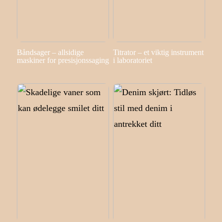
Båndsager – allsidige
Titrator – et viktig instrument
maskiner for presisjonssaging
i laboratoriet