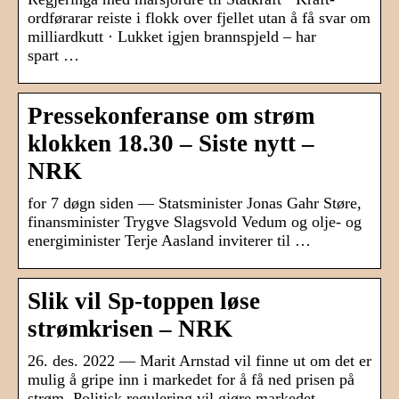
ordførarar reiste i flokk over fjellet utan å få svar om
milliardkutt · Lukket igjen brannspjeld – har
spart …
Pressekonferanse om strøm
klokken 18.30 – Siste nytt –
NRK
for 7 døgn siden — Statsminister Jonas Gahr Støre,
finansminister Trygve Slagsvold Vedum og olje- og
energiminister Terje Aasland inviterer til …
Slik vil Sp-toppen løse
strømkrisen – NRK
26. des. 2022 — Marit Arnstad vil finne ut om det er
mulig å gripe inn i markedet for å få ned prisen på
strøm. Politisk regulering vil gjøre markedet …