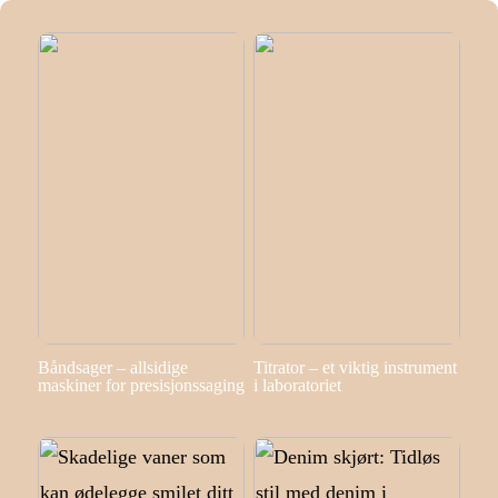
Båndsager – allsidige
Titrator – et viktig instrument
maskiner for presisjonssaging
i laboratoriet