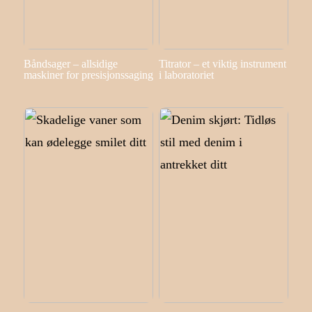
Båndsager – allsidige
Titrator – et viktig instrument
maskiner for presisjonssaging
i laboratoriet