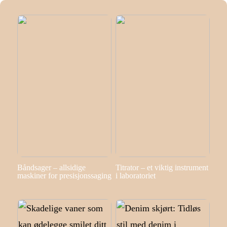
Båndsager – allsidige
Titrator – et viktig instrument
maskiner for presisjonssaging
i laboratoriet