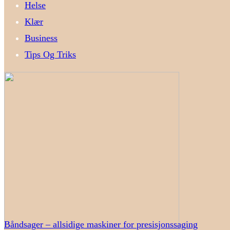
Helse
Klær
Business
Tips Og Triks
Båndsager – allsidige maskiner for presisjonssaging