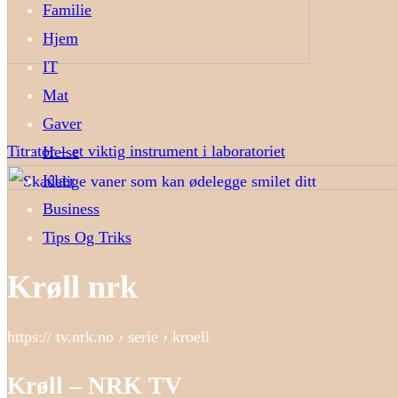
Familie
Hjem
IT
Mat
Gaver
Titrator – et viktig instrument i laboratoriet
Helse
Klær
Business
Tips Og Triks
Krøll nrk
https:// tv.nrk.no › serie › kroell
Krøll – NRK TV