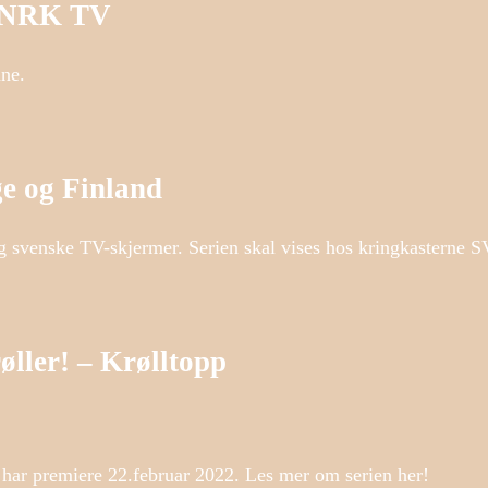
 – NRK TV
ane.
ge og Finland
og svenske TV-skjermer. Serien skal vises hos kringkasterne
øller! – Krølltopp
har premiere 22.februar 2022. Les mer om serien her!