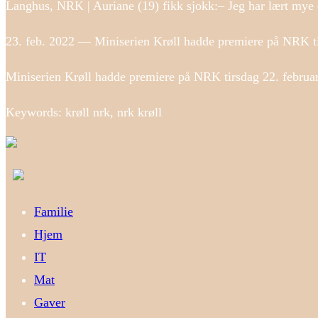
Langhus, NRK | Auriane (19) fikk sjokk:– Jeg har lært mye
23. feb. 2022 — Miniserien Krøll hadde premiere på NRK tir
Miniserien Krøll hadde premiere på NRK tirsdag 22. februar
Keywords: krøll nrk, nrk krøll
Familie
Hjem
IT
Mat
Gaver