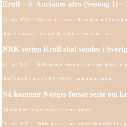
Krøll – 5. Aurianes afro (Sesong 1)
22. feb. 2022 — Ein tur til frisøren blir emosjonell for Auri
https:// www.nrk.no › nyheter › nrk-serien-kroll-skal-se…
NRK serien Krøll skal sendes i Sveri
13. jul. 2022 — NRK-seieren «Krøll» skal vises på finske 
https:// krolltopp.no › 2022/02/20 › na-kommer-norges-…
Nå kommer Norges første serie om kr
Nå kommer Norges første serie om krøller!
20. feb. 2022 — NRK sin serie om krøller heter KRØLL og 