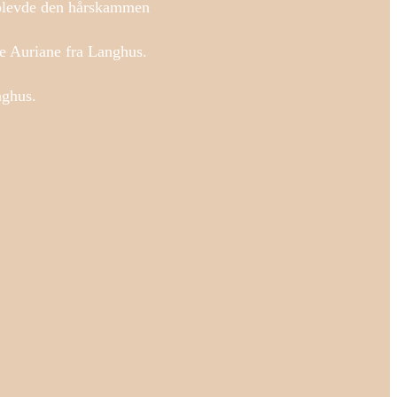
pplevde den hårskammen
le Auriane fra Langhus.
nghus.