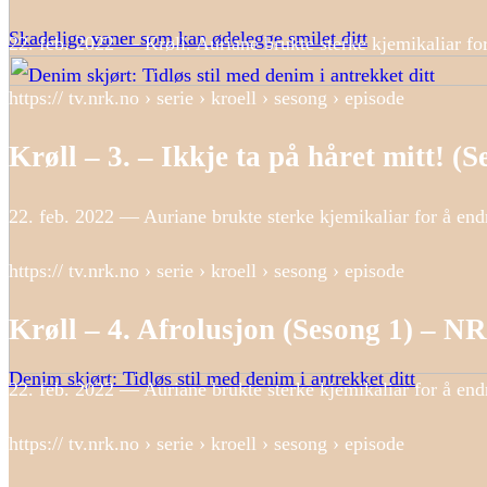
Skadelige vaner som kan ødelegge smilet ditt
22. feb. 2022 — Krøll. Auriane brukte sterke kjemikaliar fo
https:// tv.nrk.no › serie › kroell › sesong › episode
Krøll – 3. – Ikkje ta på håret mitt! 
22. feb. 2022 — Auriane brukte sterke kjemikaliar for å endr
https:// tv.nrk.no › serie › kroell › sesong › episode
Krøll – 4. Afrolusjon (Sesong 1) – 
Denim skjørt: Tidløs stil med denim i antrekket ditt
22. feb. 2022 — Auriane brukte sterke kjemikaliar for å endr
https:// tv.nrk.no › serie › kroell › sesong › episode