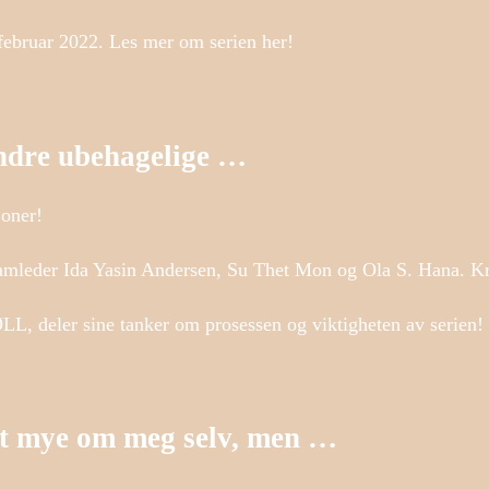
ebruar 2022. Les mer om serien her!
ndre ubehagelige …
joner!
amleder Ida Yasin Andersen, Su Thet Mon og Ola S. Hana. Krø
L, deler sine tanker om prosessen og viktigheten av serien!
ært mye om meg selv, men …