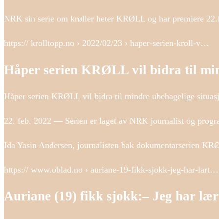
NRK sin serie om krøller heter KRØLL og har premiere 22.f
https:// krolltopp.no › 2022/02/23 › haper-serien-kroll-v…
Håper serien KRØLL vil bidra til mi
Håper serien KRØLL vil bidra til mindre ubehagelige situas
22. feb. 2022 — Serien er laget av NRK journalist og progr
Ida Yasin Andersen, journalisten bak dokumentarserien KRØL
https:// www.oblad.no › auriane-19-fikk-sjokk-jeg-har-lart…
Auriane (19) fikk sjokk:– Jeg har l