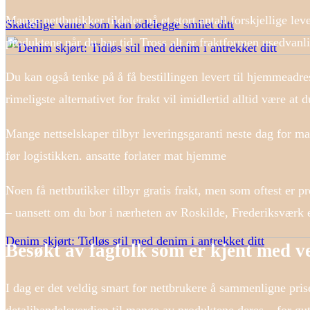
Mange nettbutikker tildeler nå et stort antall forskjellige l
Skadelige vaner som kan ødelegge smilet ditt
produktene når du har tid. Tross alt er fraktformen usedvanli
Du kan også tenke på å få bestillingen levert til hjemmeadr
rimeligste alternativet for frakt vil imidlertid alltid være a
Mange nettselskaper tilbyr leveringsgaranti neste dag for mang
før logistikken. ansatte forlater mat hjemme
Noen få nettbutikker tilbyr gratis frakt, men som oftest er pre
– uansett om du bor i nærheten av Roskilde, Frederiksværk ell
Denim skjørt: Tidløs stil med denim i antrekket ditt
Besøkt av fagfolk som er kjent med 
I dag er det veldig smart for nettbrukere å sammenligne prise