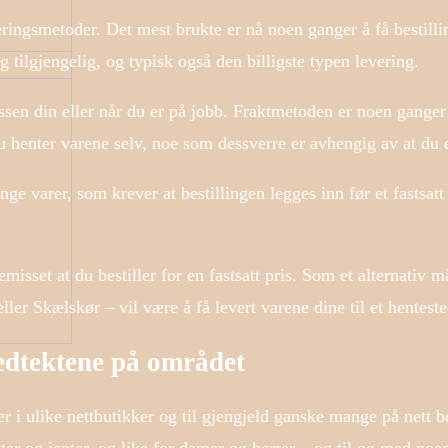
everingsmetoder. Det mest brukte er nå noen ganger å få bestill
g tilgjengelig, og typisk også den billigste typen levering.
essen din eller når du er på jobb. Fraktmetoden er noen gange
t du henter varene selv, noe som dessverre er avhengig av at du
e varer, som krever at bestillingen legges inn før et fastsatt t
misset at du bestiller for en fastsatt pris. Som et alternativ m
er Skælskør – vil være å få levert varene dine til et henteste
vedtektene på området
r i ulike nettbutikker og til gjengjeld ganske mange på nett bed