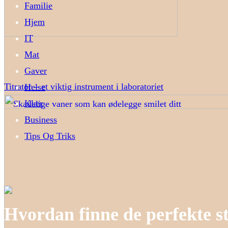
Familie
Hjem
IT
Mat
Gaver
Titrator – et viktig instrument i laboratoriet
Helse
Klær
Business
Tips Og Triks
Hvordan finne de perfekte st