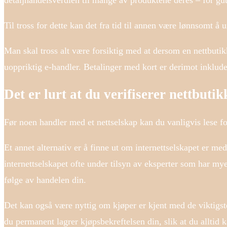
detaljhandelsverdien til mange av produktene deres – for gutt
Til tross for dette kan det fra tid til annen være lønnsomt å 
Man skal tross alt være forsiktig med at dersom en nettbutikk 
uoppriktig e-handler. Betalinger med kort er derimot inklude
Det er lurt at du verifiserer nettbuti
Før noen handler med et nettselskap kan du vanligvis lese f
Et annet alternativ er å finne ut om internettselskapet er me
internettselskapet ofte under tilsyn av eksperter som har m
følge av handelen din.
Det kan også være nyttig om kjøper er kjent med de viktigste
du permanent lagrer kjøpsbekreftelsen din, slik at du alltid k