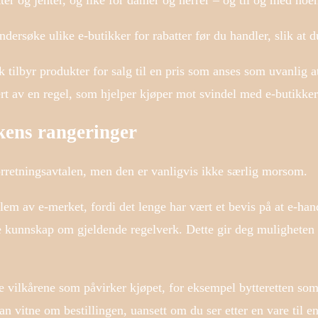
er og jenter, og like for damer og herrer – og til og med noen
undersøke ulike e-butikker for rabatter før du handler, slik at 
tilbyr produkter for salg til en pris som anses som uvanlig att
rt av en regel, som hjelper kjøper mot svindel med e-butikker
kkens rangeringer
orretningsavtalen, men den er vanligvis ikke særlig morsom.
dlem av e-merket, fordi det lenge har vært et bevis på at e-ha
ye kunnskap om gjeldende regelverk. Dette gir deg muligheten 
 vilkårene som påvirker kjøpet, for eksempel bytteretten som 
an vitne om bestillingen, uansett om du ser etter en vare til e