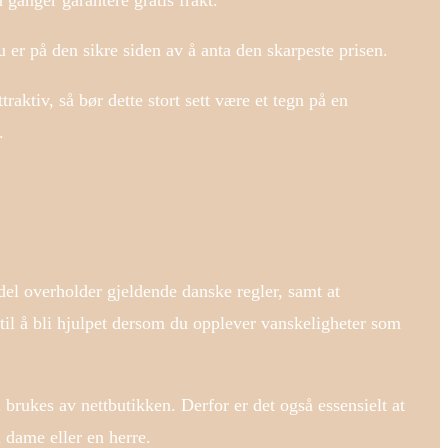
 ganger garantere gratis frakt.
du er på den sikre siden av å anta den skarpeste prisen.
raktiv, så bør dette stort sett være et tegn på en
.
ndel overholder gjeldende danske regler, samt at
til å bli hjulpet dersom du opplever vanskeligheter som
brukes av nettbutikken. Derfor er det også essensielt at
n dame eller en herre.