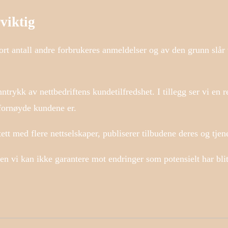
viktig
stort antall andre forbrukeres anmeldelser og av den grunn slår 
ntrykk av nettbedriftens kundetilfredshet. I tillegg ser vi en
 fornøyde kundene er.
tett med flere nettselskaper, publiserer tilbudene deres og tje
 vi kan ikke garantere mot endringer som potensielt har blitt r