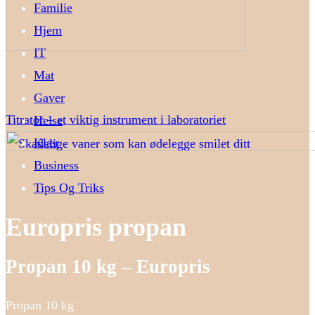
Familie
Hjem
IT
Mat
Gaver
Titrator – et viktig instrument i laboratoriet
Helse
Klær
Business
Tips Og Triks
Europris propan
Propan 10 kg – Europris
Propan 10 kg