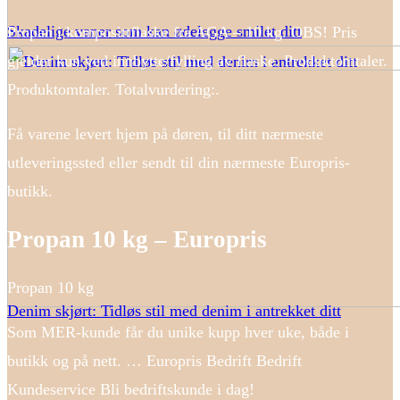
Skadelige vaner som kan ødelegge smilet ditt
Propan i komposittflaske fra AGA – 10 kg. OBS! Pris
gjelder kun ved innbytte/fylling av flaske. Produktomtaler.
Produktomtaler. Totalvurdering:.
Få varene levert hjem på døren, til ditt nærmeste
utleveringssted eller sendt til din nærmeste Europris-
butikk.
Propan 10 kg – Europris
Propan 10 kg
Denim skjørt: Tidløs stil med denim i antrekket ditt
Som MER-kunde får du unike kupp hver uke, både i
butikk og på nett. … Europris Bedrift Bedrift
Kundeservice Bli bedriftskunde i dag!