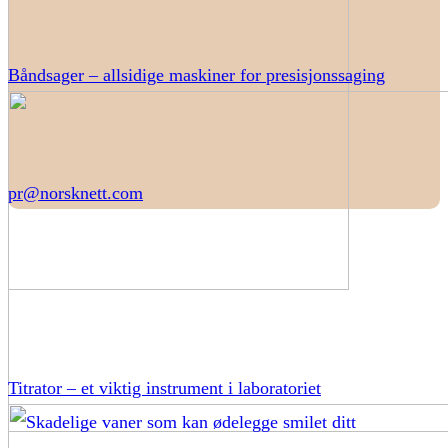
Båndsager – allsidige maskiner for presisjonssaging
pr@norsknett.com
Titrator – et viktig instrument i laboratoriet