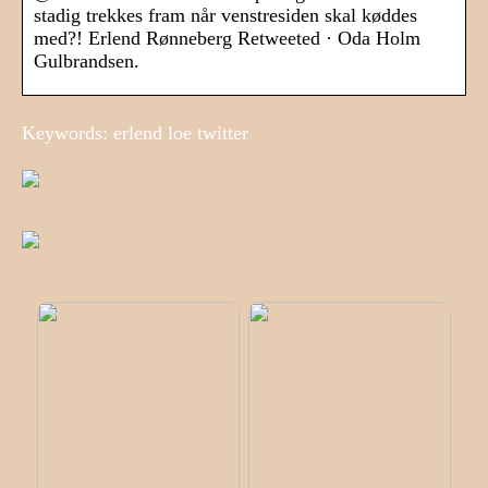
stadig trekkes fram når venstresiden skal køddes
med?! Erlend Rønneberg Retweeted · Oda Holm
Gulbrandsen.
Keywords: erlend loe twitter