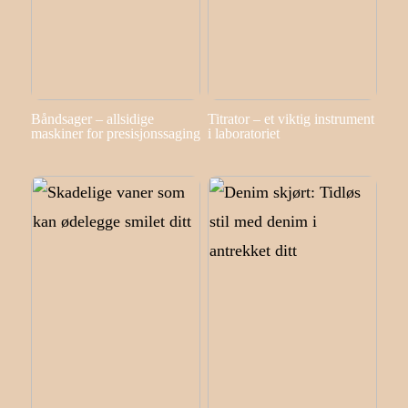
Båndsager – allsidige
Titrator – et viktig instrument
maskiner for presisjonssaging
i laboratoriet