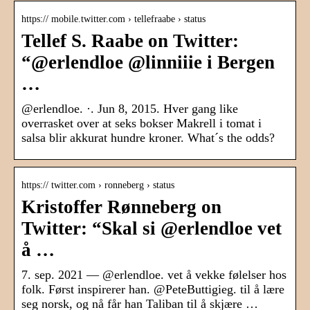
https:// mobile.twitter.com › tellefraabe › status
Tellef S. Raabe on Twitter:
“@erlendloe @linniiie i Bergen
…
@erlendloe. ·. Jun 8, 2015. Hver gang like
overrasket over at seks bokser Makrell i tomat i
salsa blir akkurat hundre kroner. What´s the odds?
https:// twitter.com › ronneberg › status
Kristoffer Rønneberg on
Twitter: “Skal si @erlendloe vet
å …
7. sep. 2021 — @erlendloe. vet å vekke følelser hos
folk. Først inspirerer han. @PeteButtigieg. til å lære
seg norsk, og nå får han Taliban til å skjære …