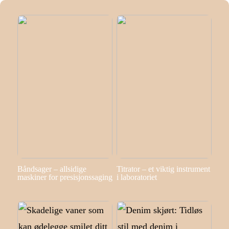
Båndsager – allsidige
Titrator – et viktig instrument
maskiner for presisjonssaging
i laboratoriet