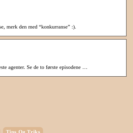
se, merk den med “konkurranse” :).
te agenter. Se de to første episodene …
Tips Og Triks