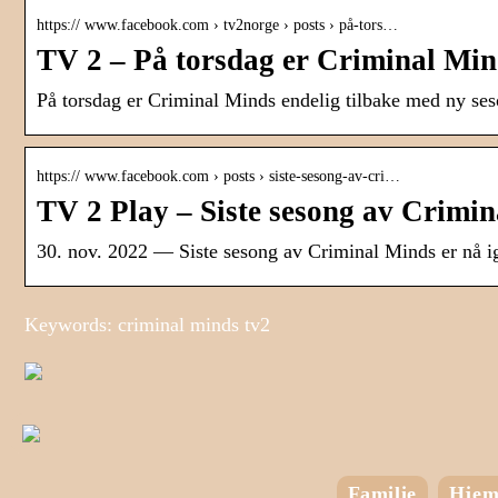
https:// www.facebook.com › tv2norge › posts › på-tors…
TV 2 – På torsdag er Criminal Min
På torsdag er Criminal Minds endelig tilbake med ny se
https:// www.facebook.com › posts › siste-sesong-av-cri…
TV 2 Play – Siste sesong av Crimi
30. nov. 2022 — Siste sesong av Criminal Minds er nå i
Keywords: criminal minds tv2
Familie
Hje