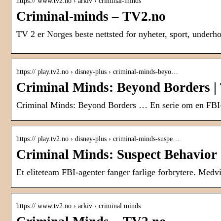
https:// www.tv2.no › arkiv › criminal-minds
Criminal-minds – TV2.no
TV 2 er Norges beste nettsted for nyheter, sport, underh
https:// play.tv2.no › disney-plus › criminal-minds-beyo…
Criminal Minds: Beyond Borders |
Criminal Minds: Beyond Borders … En serie om en FBI-
https:// play.tv2.no › disney-plus › criminal-minds-suspe…
Criminal Minds: Suspect Behavior 
Et eliteteam FBI-agenter fanger farlige forbrytere. Med
https:// www.tv2.no › arkiv › criminal minds