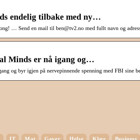
ds endelig tilbake med ny…
song! … Send en mail til ben@tv2.no med fullt navn og adres
nal Minds er nå igang og…
gang og byr igjen på nervepinnende spenning med FBI sine bes
m
IT
Mat
Gaver
Helse
Klær
Business