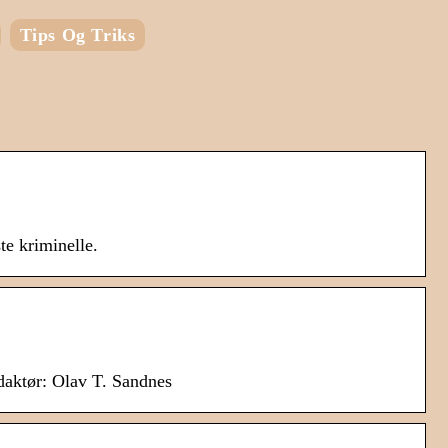
Tips Og Triks
e kriminelle.
daktør: Olav T. Sandnes