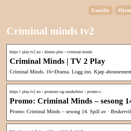
Familie
Hje
Criminal minds tv2
https:// play.tv2.no › disney-plus › criminal-minds
Criminal Minds | TV 2 Play
Criminal Minds. 16+Drama. Logg inn. Kjøp abonnementLo
https:// play.tv2.no › promoer-og-smakebiter › promo-c…
Promo: Criminal Minds – sesong 14
Promo: Criminal Minds – sesong 14. Spill av · Brukervi