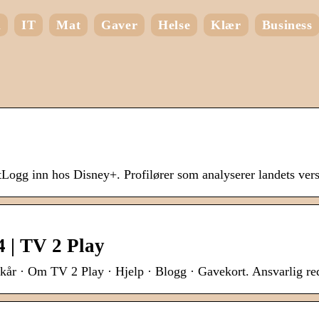
m
IT
Mat
Gaver
Helse
Klær
Business
gg inn hos Disney+. Profilører som analyserer landets verst
 | TV 2 Play
lkår · Om TV 2 Play · Hjelp · Blogg · Gavekort. Ansvarlig re